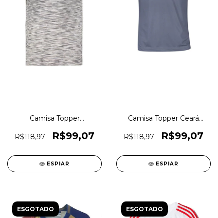
Camisa Topper
Camisa Topper Ceará
Concentração Clube
Treino 2018 Comissão
Remo 2018 Original
Técnica Original 1magnus
R$99,07
R$99,07
R$118,97
R$118,97
1magnus
ESPIAR
ESPIAR
ESGOTADO
ESGOTADO