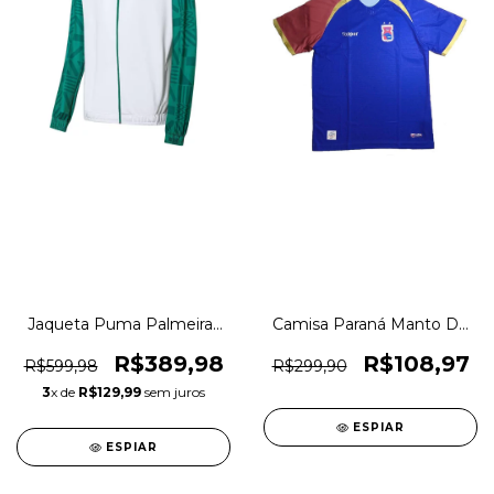
Jaqueta Puma Palmeiras
Camisa Paraná Manto De
Pré Jogo Torcedor Original
Acesso 2018 Topper
1magnus
Original 1magnus
R$389,98
R$108,97
R$599,98
R$299,90
3
x de
R$129,99
sem juros
ESPIAR
ESPIAR