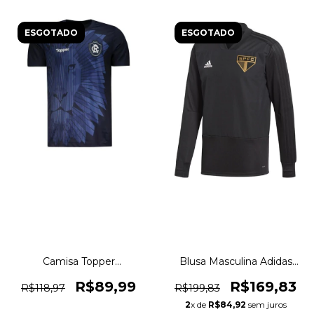
ESGOTADO
ESGOTADO
Camisa Topper
Blusa Masculina Adidas
Aquecimento Clube
Moletom Treino São Paulo
Remo Leão 2018 Original
Original 1magnus
R$89,99
R$169,83
R$118,97
R$199,83
1magnus
2
x de
R$84,92
sem juros