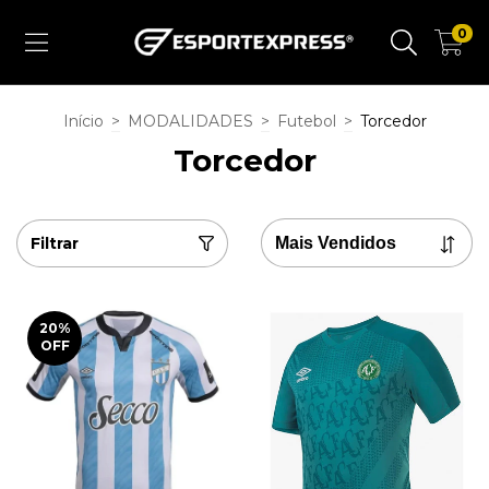
0
Início
>
MODALIDADES
>
Futebol
>
Torcedor
Torcedor
Filtrar
20
%
OFF