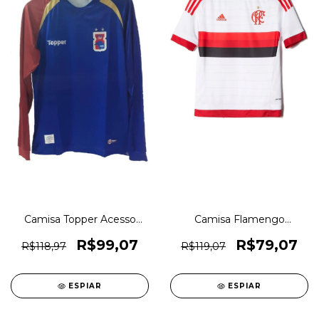
Camisa Topper Acesso
Camisa Flamengo
Paraná Manga Longa
Mengão Il Boys Infantil
Original 1magnus
Original 1magnus
R$99,07
R$79,07
R$118,97
R$119,07
ESPIAR
ESPIAR