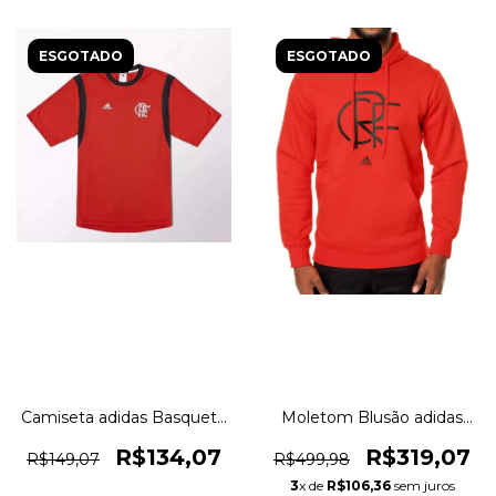
ESGOTADO
ESGOTADO
Camiseta adidas Basquete
Moletom Blusão adidas
Flamengo Original
Hood Flamengo Original
1magnus
1magnus
R$134,07
R$319,07
R$149,07
R$499,98
3
x de
R$106,36
sem juros