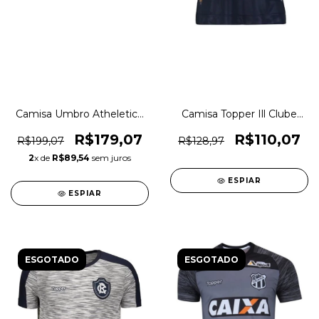
Camisa Umbro Atheletico
Camisa Topper Ill Clube
Paranaense Vigem 2022
Remo 2018 Original
Original 1magnus
1magnus
R$179,07
R$110,07
R$199,07
R$128,97
2
x de
R$89,54
sem juros
ESPIAR
ESPIAR
ESGOTADO
ESGOTADO