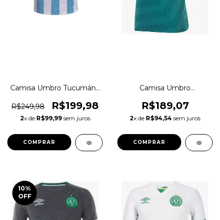
Camisa Umbro Tucumán I
Camisa Umbro
2020 Argentina Original
Chapecoense Viagem
1magnus
2022 Original 1magnus
R$199,98
R$189,07
R$249,98
2
x de
R$99,99
sem juros
2
x de
R$94,54
sem juros
COMPRAR
COMPRAR
10
%
OFF