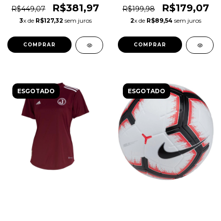
Original 1magnus
1magnus
R$381,97
R$179,07
R$449,07
R$199,98
3
x de
R$127,32
sem juros
2
x de
R$89,54
sem juros
COMPRAR
COMPRAR
ESGOTADO
ESGOTADO