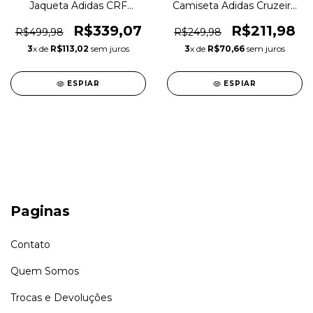
Jaqueta Adidas CRF
Camiseta Adidas Cruzeiro
Anthem Hino Flamengo
Comemorativa Futebol
Original 1magnus
Original 1magnus
R$339,07
R$211,98
R$499,98
R$249,98
3
x de
R$113,02
sem juros
3
x de
R$70,66
sem juros
ESPIAR
ESPIAR
Paginas
Contato
Quem Somos
Trocas e Devoluções