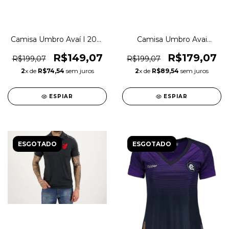
Camisa Umbro Avaí I 2021
Camisa Umbro Avai
Club S/n Original 1magnus
Goleiro 2020 Original
1magnus
R$149,07
R$179,07
R$199,07
R$199,07
2
x de
R$74,54
sem juros
2
x de
R$89,54
sem juros
ESPIAR
ESPIAR
ESGOTADO
ESGOTADO