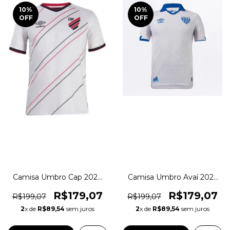
10
%
10
%
OFF
OFF
Camisa Umbro Cap 2020
Camisa Umbro Avaí 2022
S/n Clube Original
Base Original 1magnus
1magnus
R$179,07
R$179,07
R$199,07
R$199,07
2
x de
R$89,54
sem juros
2
x de
R$89,54
sem juros