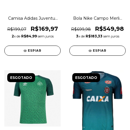
Camisa Adidas Juventus
Bola Nike Campo Merlin
da Mooca Feminina
Acc Futebol Original
Original 1magnus
1magnus
R$169,97
R$549,98
R$199,07
R$699,98
2
x de
R$84,99
sem juros
3
x de
R$183,33
sem juros
ESPIAR
ESPIAR
ESGOTADO
ESGOTADO