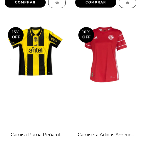
COMPRAR
COMPRAR
15
%
10
%
OFF
OFF
Camisa Puma Peñarol
Camiseta Adidas America
Edição Especial Drycell
RJ Feminina Original