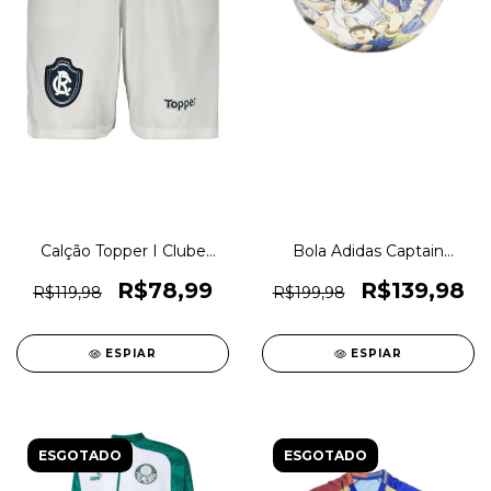
Calção Topper I Clube
Bola Adidas Captain
Remo Futebol Original
Tsubasa Training Campo
1magnus
Original 1magnus
R$78,99
R$139,98
R$119,98
R$199,98
ESPIAR
ESPIAR
ESGOTADO
ESGOTADO