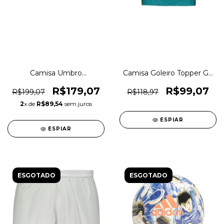
Camisa Umbro
Camisa Goleiro Topper Ge
Chapecoense 2022
Brasil De Pelotas Original
Aquecimento Original
1magnus
R$179,07
R$99,07
R$199,07
R$118,97
1magnus
2
x de
R$89,54
sem juros
ESPIAR
ESPIAR
ESGOTADO
ESGOTADO