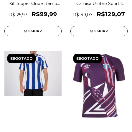
Kit Topper Clube Remo
Camisa Umbro Sport I
Home 2017 Infantil
2020 Classica Original
Original 1magnus
1magnus
R$99,99
R$129,07
R$125,97
R$149,07
ESPIAR
ESPIAR
ESGOTADO
ESGOTADO