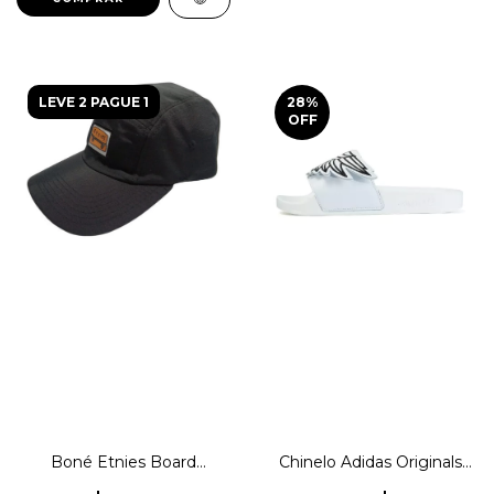
LEVE 2 PAGUE 1
28
%
OFF
Boné Etnies Board
Chinelo Adidas Originals
Strapback Skateboarding
Adilette Wings Jeremy