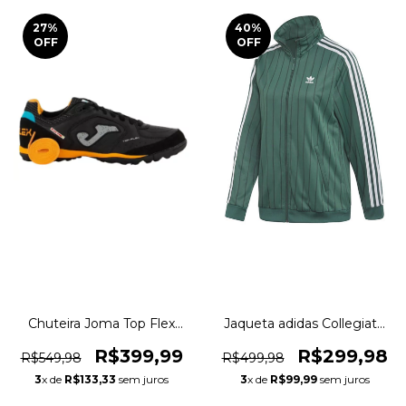
27
%
40
%
OFF
OFF
Chuteira Joma Top Flex
Jaqueta adidas Collegiate
W2301 Society TF Original
Baseball Casual Originals
1magnus
1magnus
R$399,99
R$299,98
R$549,98
R$499,98
3
x de
R$133,33
sem juros
3
x de
R$99,99
sem juros