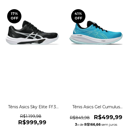
17
%
41
%
OFF
OFF
Tênis Asics Sky Elite Ff 3
Tênis Asics Gel Cumulus
Vôlei Indoor Original
26 Corrida Caminhada
1magnus
Original 1magnus
R$1.199,98
R$499,99
R$849,98
R$999,99
3
x de
R$166,66
sem juros