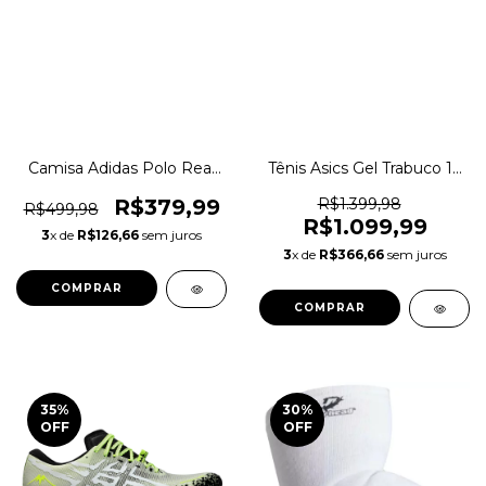
Camisa Adidas Polo Real
Tênis Asics Gel Trabuco 13
Madrid I 99/00 Original
Trilha Original 1mganus
1magnus
R$379,99
R$1.399,98
R$499,98
R$1.099,99
3
x de
R$126,66
sem juros
3
x de
R$366,66
sem juros
COMPRAR
COMPRAR
35
%
30
%
OFF
OFF