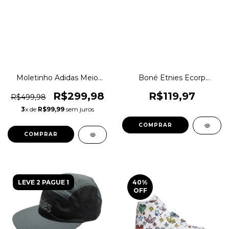
Moletinho Adidas Meio
Boné Etnies Ecorp
Zíper Kidcore
Snapback Aba Curva
Performance Original
Ee0027 Original 1magnus
R$299,98
R$119,97
R$499,98
1magnus
3
x de
R$99,99
sem juros
COMPRAR
COMPRAR
LEVE 2 PAGUE 1
40
%
OFF