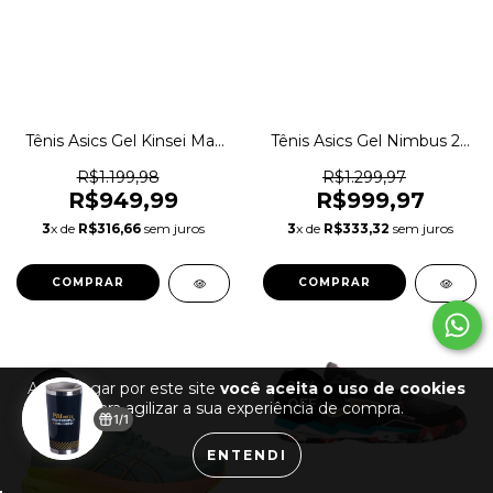
Tênis Asics Gel Kinsei Max
Tênis Asics Gel Nimbus 26
Corrida Academia
Paris Corrida Original
Caminhada Original
1magnus
R$1.199,98
R$1.299,97
1magnus
R$949,99
R$999,97
3
x de
R$316,66
sem juros
3
x de
R$333,32
sem juros
COMPRAR
COMPRAR
29
%
25
%
Ao navegar por este site
você aceita o uso de cookies
OFF
OFF
para agilizar a sua experiência de compra.
1/1
ENTENDI