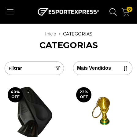
0
Início
>
CATEGORIAS
CATEGORIAS
Filtrar
40
%
22
%
OFF
OFF