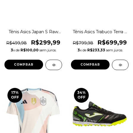
Tênis Asics Japan S Raw
Tênis Asics Trabuco Terra 3
SportStyle Casual Original
Trilha Original 1magnus
1magnus
R$299,99
R$699,99
R$499,98
R$799,98
3
x de
R$100,00
sem juros
3
x de
R$233,33
sem juros
COMPRAR
COMPRAR
17
%
34
%
OFF
OFF