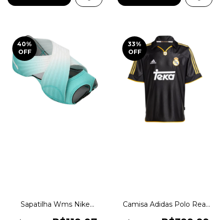
40
%
33
%
OFF
OFF
Sapatilha Wms Nike
Camisa Adidas Polo Real
Studio Wrap 3 Prt Original
Madrid II 99/00 Original