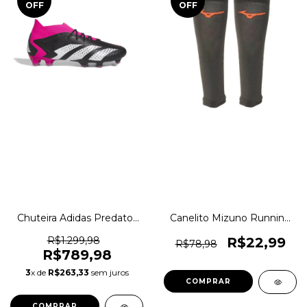
OFF
OFF
Chuteira Adidas Predator
Canelito Mizuno Running
Accuracy.1 FG Campo
Corrida Compressão
Original
Original 1magnus
R$1.299,98
R$22,99
R$78,98
R$789,98
3
x de
R$263,33
sem juros
COMPRAR
COMPRAR