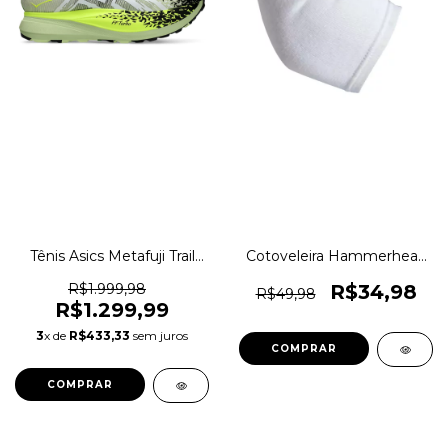
Tênis Asics Metafuji Trail
Cotoveleira Hammerhead
Trilha Original 1magnus
Training Gear Linha
Elástica Original 1magnus
R$1.999,98
R$34,98
R$49,98
R$1.299,99
3
x de
R$433,33
sem juros
COMPRAR
COMPRAR