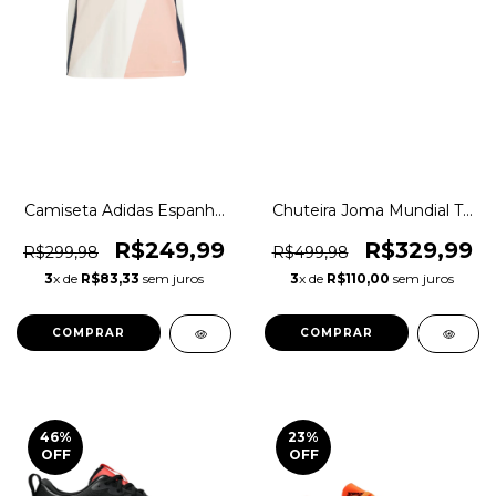
Camiseta Adidas Espanha
Chuteira Joma Mundial TF
25 Original 1magnus
Society Original 1magnus
R$249,99
R$329,99
R$299,98
R$499,98
3
x de
R$83,33
sem juros
3
x de
R$110,00
sem juros
COMPRAR
COMPRAR
46
%
23
%
OFF
OFF