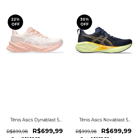
22
%
30
%
OFF
OFF
Tênis Asics Dynablast 5
Tênis Asics Novablast 5
Running Training Original
Corrida Caminhada
1magnus
Original 1magnus
R$699,99
R$699,99
R$899,98
R$999,98