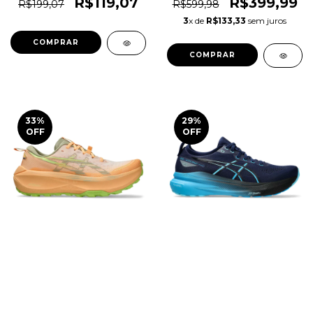
1magnus
1magnus
R$119,07
R$399,99
R$199,07
R$599,98
3
x de
R$133,33
sem juros
COMPRAR
COMPRAR
33
%
29
%
OFF
OFF