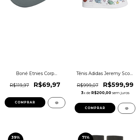
Boné Etnies Corp
Tênis Adidas Jeremy Scott
Strapback Ee0038 Skate
Forum 84 Casual Hi Mono
Original 1magnus
Originals Trefoil Original
R$69,97
R$599,99
R$119,97
R$999,07
1magnus
3
x de
R$200,00
sem juros
COMPRAR
COMPRAR
39
%
71
%