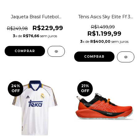
Jaqueta Brasil Futebol
Tênis Asics Sky Elite Ff 3
Comemorativa Original
Indoor Vôlei Original
1magnus
1magnus
R$229,99
R$1.499,99
R$249,98
R$1.199,99
3
x de
R$76,66
sem juros
3
x de
R$400,00
sem juros
COMPRAR
COMPRAR
24
%
21
%
OFF
OFF