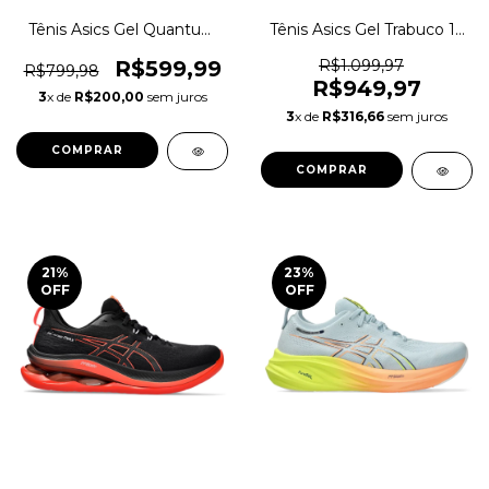
Tênis Asics Gel Quantum
Tênis Asics Gel Trabuco 12
360 CTW Corrida Original
Trilha Original 1mganus
1magnus
R$599,99
R$1.099,97
R$799,98
R$949,97
3
x de
R$200,00
sem juros
3
x de
R$316,66
sem juros
COMPRAR
COMPRAR
21
%
23
%
OFF
OFF