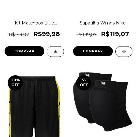
Kit Matchbox Blue
Sapatilha Wmns Nike
Highways II Coleção
Studio Wrap Prt Yoga
Original 1magnus
Original 1magnus
R$99,98
R$119,07
R$149,07
R$199,07
COMPRAR
COMPRAR
20
%
15
%
OFF
OFF