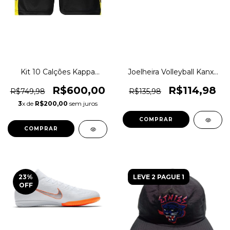
Kit 10 Calções Kappa
Joelheira Volleyball Kanxa
Futebol 17 Uniforme
Training Original 1magnus
Original 1magnus
R$600,00
R$114,98
R$749,98
R$135,98
3
x de
R$200,00
sem juros
COMPRAR
COMPRAR
23
%
LEVE 2 PAGUE 1
OFF