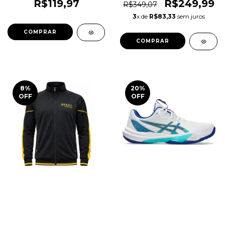
Original 1magnus
Scott Original 1magnus
R$119,97
R$249,99
R$349,07
3
x de
R$83,33
sem juros
COMPRAR
COMPRAR
8
%
20
%
OFF
OFF