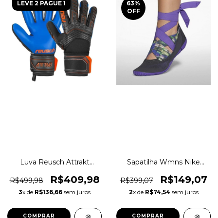
LEVE 2 PAGUE 1
63
%
OFF
Luva Reusch Attrakt
Sapatilha Wmns Nike
Freegel S1 Ee0011 Original
Studio Wrap Pack 2 Dança
1magnus
e Pilates Original 1magnus
R$409,98
R$149,07
R$499,98
R$399,07
3
x de
R$136,66
sem juros
2
x de
R$74,54
sem juros
COMPRAR
COMPRAR