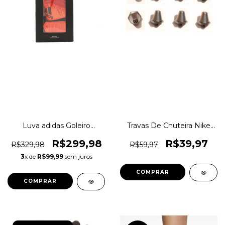
Luva adidas Goleiro
Travas De Chuteira Nike
Predator League Training
13mm/15mm Original
Original 1magnus
1magnus
R$299,98
R$39,97
R$329,98
R$59,97
3
x de
R$99,99
sem juros
COMPRAR
COMPRAR