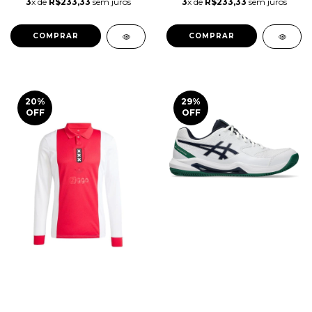
3
x de
R$233,33
sem juros
3
x de
R$233,33
sem juros
COMPRAR
COMPRAR
20
%
29
%
OFF
OFF