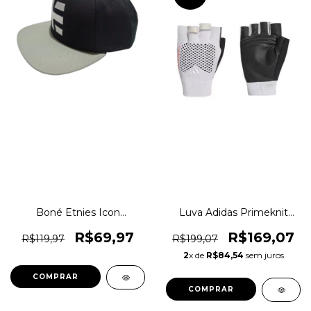
Boné Etnies Icon
Luva Adidas Primeknit
Snapback Aba Reta
Treino Training Academia
Original 1magnus
Original 1magnus
R$69,97
R$169,07
R$119,97
R$199,07
2
x de
R$84,54
sem juros
COMPRAR
COMPRAR