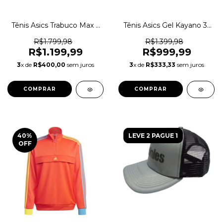
Tênis Asics Trabuco Max 4
Tênis Asics Gel Kayano 31
Trail Running Original
Pronado Running Original
1magnus
1magnus
R$1.799,98
R$1.399,98
R$1.199,99
R$999,99
3
x de
R$400,00
sem juros
3
x de
R$333,33
sem juros
COMPRAR
COMPRAR
40
%
LEVE 2 PAGUE 1
OFF