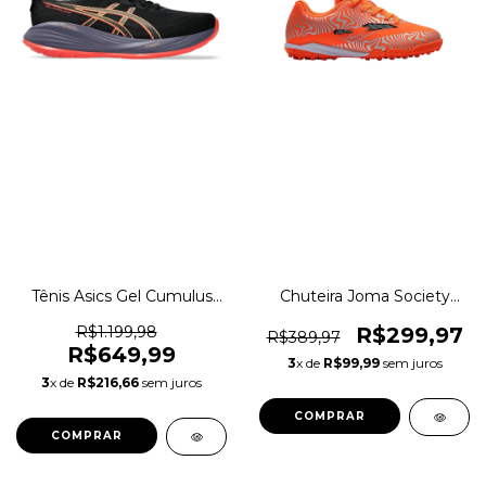
Tênis Asics Gel Cumulus
Chuteira Joma Society
27 Corrida Caminhada
Evolution JR 2408 TF
Original 1magnus
Original 1magnus
R$1.199,98
R$299,97
R$389,97
R$649,99
3
x de
R$99,99
sem juros
3
x de
R$216,66
sem juros
COMPRAR
COMPRAR