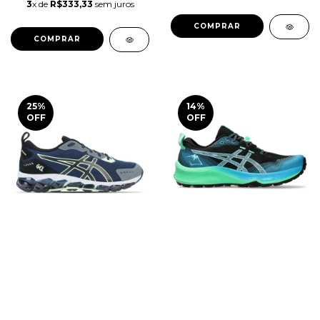
3
x de
R$333,33
sem juros
COMPRAR
COMPRAR
25
%
14
%
OFF
OFF