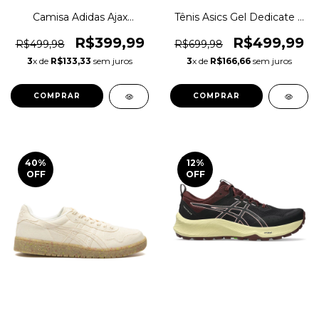
Camisa Adidas Ajax
Tênis Asics Gel Dedicate 8
Amsterdam Anniversary
Clay Saibro Original
Polo Original 1magnus
1magnus
R$399,99
R$499,99
R$499,98
R$699,98
3
x de
R$133,33
sem juros
3
x de
R$166,66
sem juros
COMPRAR
COMPRAR
40
%
12
%
OFF
OFF