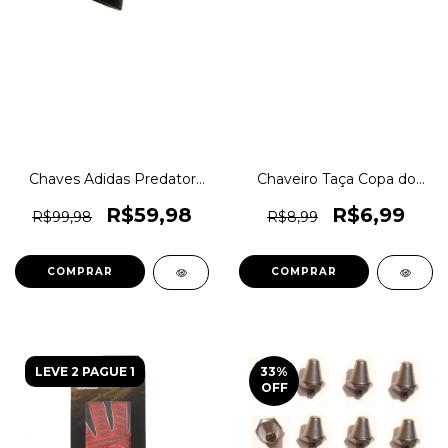
Chaves Adidas Predator
Chaveiro Taça Copa do
World Cup X F50 Ace
Mundo 3D Futebol
Adizero Traxion Original
1magnus
R$59,98
R$6,99
R$99,98
R$8,99
1magnus
COMPRAR
LEVE 2 PAGUE 1
33
%
OFF