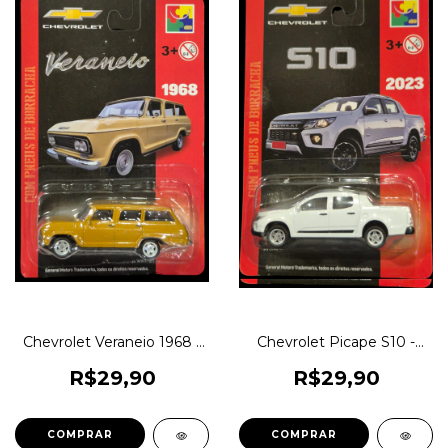
Chevrolet Veraneio 1968 -
Chevrolet Picape S10 -
Pintura Especial - CKS
CKS Toys Die Cast - Real
Toys Die Cast - Real Riders
Riders (pneus de borracha)
R$29,90
R$29,90
(pneus de borracha)
Produto Oficial Licenciado
Produto Oficial Licenciado
GM Original 1magnus
GM 1magnus
COMPRAR
COMPRAR