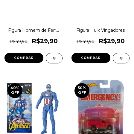
Figura Homem de Ferro
Figura Hulk Vingadores
Vingadores Marvel
Marvel Avengers Super
Avengers Super Heróis
Heróis Colecionáveis -
R$29,90
R$29,90
R$49,90
R$49,90
Colecionáveis - Hasbro 10
Hasbro 10 cm Original
cm Original 1magnus
1magnus PN00037272
PN00037275
COMPRAR
40
%
50
%
OFF
OFF