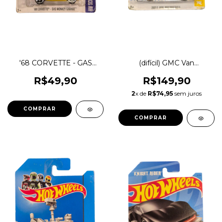
'68 CORVETTE - GAS
(difícil) GMC Van
MONKEY GARAGE -
Esquadrão Classe A (A
SÉRIE DE TV - Miniatura
Team) - Miniatura
R$49,90
R$149,90
Temática Hot Wheels 1:64
Temática Hot Wheels 1:64
2
x de
R$74,95
sem juros
1magnus FJX72 DHN90
1magnus W9068
COMPRAR