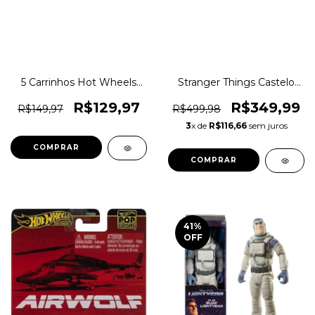
5 Carrinhos Hot Wheels
Stranger Things Castelo
1:64 Venda Kit Sortido
de Byers Netflix Little
1magnus
People Mattel Original
R$129,97
R$349,99
R$149,97
R$499,98
1magnus
3
x de
R$116,66
sem juros
COMPRAR
41
%
OFF