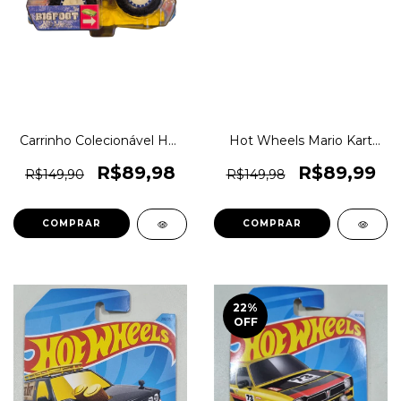
Carrinho Colecionável Hot
Hot Wheels Mario Kart
Wheels Monster Trucks
Mattel Coleção Original
Big Foot 1:64 em Metal
1magnus
R$89,98
R$89,99
R$149,90
R$149,98
Original Mattel 1magnus
COMPRAR
COMPRAR
22
%
OFF