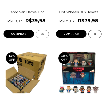
Camo Van Barbie Hot
Hot Wheels 007 Toyota
Wheels Temático Dream
2000gt Roadster Original
Camper - Abre a Lateral -
1magnus
R$39,98
R$79,98
R$119,07
R$139,07
Original 1magnus - HCT79
COMPRAR
COMPRAR
13
%
30
%
OFF
OFF