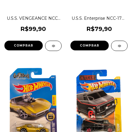
U.S.S. VENGEANCE NCC-
U.S.S. Enterprise NCC-1701
1701 Star Trek (Jornada
Star Trek (Jornada nas
nas Estrelas) Série Clássica
Estrelas) Série Clássica -
R$99,90
R$79,90
- Nave Miniatura Temática
Nave Miniatura Temática
Hot Wheels 1:64 1magnus
Hot Wheels 1:64 1magnus
BDC88
HCV53 X1630 X1965
COMPRAR
COMPRAR