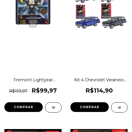
Fremont Lightyear
Kit 4 Chevrolet Veraneio
Proteção de Segurança
1968 Pintura Especial CKS
Original 1magnus
Toys Die Cast Real Riders
R$99,97
R$114,90
R$119,97
(pneus de borracha) Oficial
Licenciado GM 1