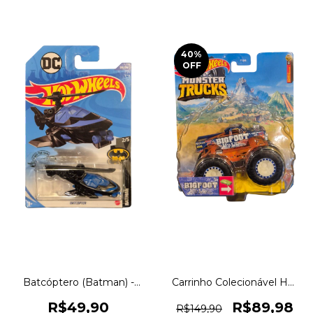
40
%
OFF
Batcóptero (Batman) -
Carrinho Colecionável Hot
Batcopter Hot Wheels
Wheels Monster Trucks
1:64 Venda Unitária
Big Foot 1:64 em Metal
R$49,90
R$89,98
R$149,90