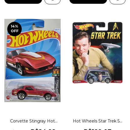
14
%
OFF
Corvette Stingray Hot
Hot Wheels Star Trek 50
Wheels Lote E 2024
Anos Quick D-livery