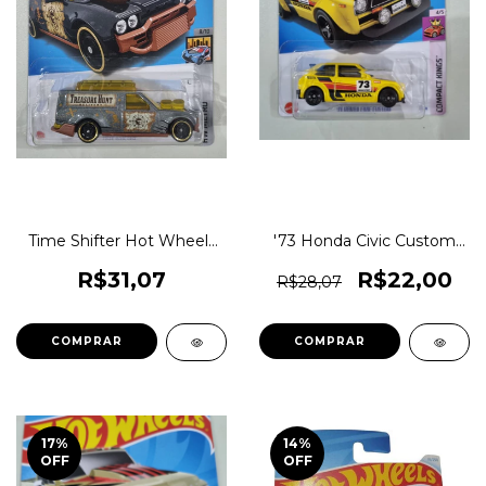
Time Shifter Hot Wheels
'73 Honda Civic Custom
Lote E 2024 Hkk94
Hot Wheels Lote E 2024
1magnus T-hunt
Htc19 1magnus Compact
R$31,07
R$22,00
R$28,07
Kings
COMPRAR
COMPRAR
17
%
14
%
OFF
OFF