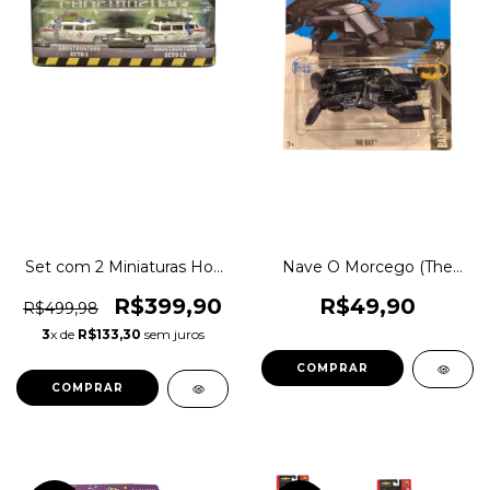
Set com 2 Miniaturas Hot
Nave O Morcego (The
Wheels Collectors Ecto-1
Bat) DC Cavaleiros das
e Ecto-1 em Metal Pneus
Trevas - Hot Wheels 1:64
R$399,90
R$49,90
R$499,98
de Borracha dos filmes
Venda Unitária 1magnus
3
x de
R$133,30
sem juros
Ghostbusters 1 e 2 (Caça-
DTY47 DHT16
Fantasmas) - 1magnus
COMPRAR
DVG08