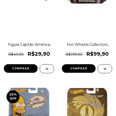
Figura Capitão América
Hot Wheels Collectors
Vingadores Marvel
Premium Rapid Response
Avengers Super Heróis
- Carro de Salvamento
R$29,90
R$99,90
R$49,90
R$199,90
Colecionáveis - Hasbro 10
Esquadrão Resgate (Série
cm Original 1magnus
Emergency) Escala 1:64
PN00037273
Original 1magnus CRF12
COMPRAR
20
%
OFF