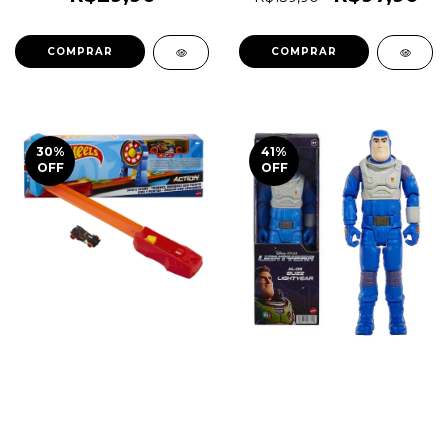
- CKS Toys Die Cast - Real
uma pista e ao mesmo
Riders (pneus de borracha)
um desafio - Mattel -
Original 1magnus
1magnus HFY69
COMPRAR
30
%
41
%
OFF
OFF