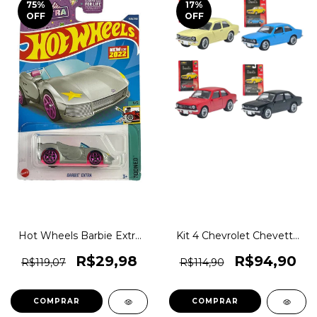
75
%
17
%
OFF
OFF
Hot Wheels Barbie Extra
Kit 4 Chevrolet Chevette
Tooned Original 1magnus
1975 CKS Toys Die Cast -
Real Riders (pneus de
R$29,98
R$94,90
R$119,07
R$114,90
borracha) Oficial
Licenciado - Original
1magnus
COMPRAR