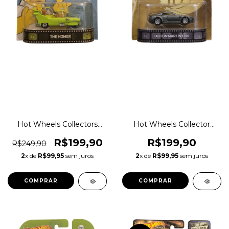
Hot Wheels Collectors
Hot Wheels Collector
Premium The Hommer
Premium Aston Martin
Car - Carro do Sonho -
DBS - James Bond 007
R$199,90
R$199,90
R$249,90
Escala 1:64 Original
em Casino Royale (Daniel
2
x de
R$99,95
sem juros
2
x de
R$99,95
sem juros
1magnus BDV00
Craig)- Escala 1:64 Original
1magnus bdv05