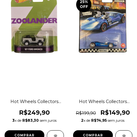
25
%
OFF
Hot Wheels Collectors
Hot Wheels Collectors
Premium 67 Ford Bronco
Premium Twin Mill -
Zoolander - Escala 1:64
Clássico Desing da Mattel
R$249,90
R$149,90
R$199,90
Original 1magnus BDV07
- Garage of Legends -
3
x de
R$83,30
sem juros
2
x de
R$74,95
sem juros
Escala 1:64 Original
1magnus GJT88