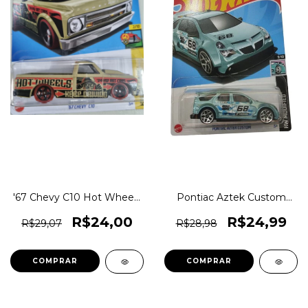
'67 Chevy C10 Hot Wheels
Pontiac Aztek Custom
Lote E 2024 Htb72
(breaking bad) Hot
1magnus Art Cars
Wheels Lote E 2024 Hry61
R$24,00
R$24,99
R$29,07
R$28,98
1magnus Modified
COMPRAR
COMPRAR