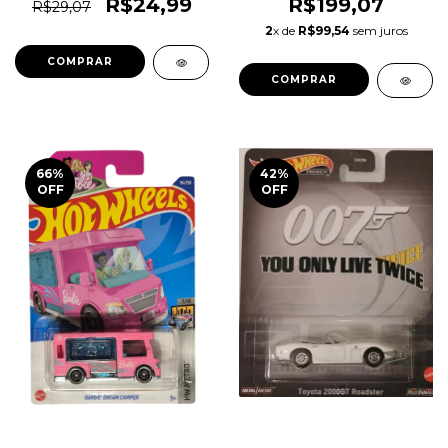
Htb52 1magnus Dream
Original 1magnus
R$24,99
R$199,07
R$29,07
Garage
2
x de
R$99,54
sem juros
COMPRAR
COMPRAR
66
%
42
%
OFF
OFF