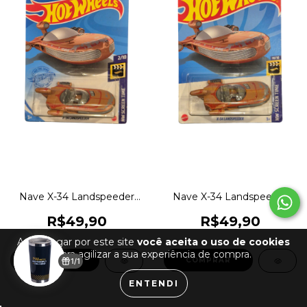
Nave X-34 Landspeeder
Nave X-34 Landspeeder
(Star Wars) - Hot Wheels
(Star Wars) - Hot Wheels
1:64 Venda Unitária
1:64 Venda Unitária
R$49,90
R$49,90
1magnus GRX16
1magnus
Ao navegar por este site
você aceita o uso de cookies
para agilizar a sua experiência de compra.
COMPRAR
1/1
ENTENDI