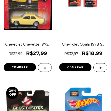
Chevrolet Chevette 1975 -
Chevrolet Opala 1978 SS
CKS Toys Die Cast - Real
CKS Toys Die Cast Original
Riders (pneus de borracha)
1magnus
R$27,99
R$18,99
R$32,99
R$32,97
- Oficial Licenciado
Chevrolet - Original
1magnus
COMPRAR
COMPRAR
20
%
OFF