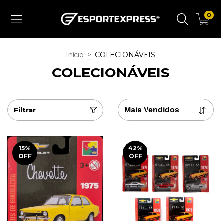
0
Início
>
COLECIONÁVEIS
COLECIONÁVEIS
Filtrar
15
%
42
%
OFF
OFF