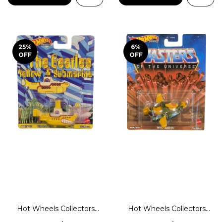
25
%
6
%
OFF
OFF
Hot Wheels Collectors
Hot Wheels Collectors
Premium Submarino
Nave Wind Raider - He