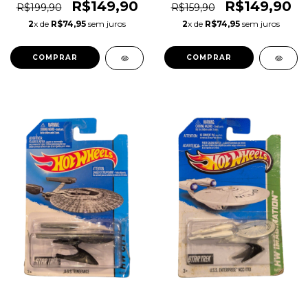
Amarelo (The Beatles -
Man - Master Of The
R$149,90
R$149,90
R$199,90
R$159,90
Yellow Submarine) Escala
Universe (MOTU) - Escala
2
x de
R$74,95
sem juros
2
x de
R$74,95
sem juros
1:64 Original 1magnus
1:64 Original 1magnus
HDT50
HFC55