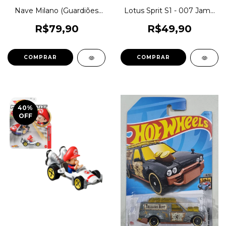
Nave Milano (Guardiões
Lotus Sprit S1 - 007 Jame
das Galaxias Vol. 2) Marvel
Bond Carrinho Hot
- Hot Wheels 1:64 Venda
Wheels Screen Time
R$79,90
R$49,90
Unitária 1magnus DTX03
Colecionável 1:64 Metal
1magnus CFG74
40
%
OFF