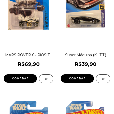
MARS ROVER CURiOSITY
Super Máquina (K.I.T.T.)
(Veículo Marte) Miniatura
Concept (ao iluminar
Temática Hot Wheels 1:64
embaixo acende painel)
R$69,90
R$39,90
(Câmera Gira) Unitária
Miniatura Temática Hot
1magnus BFC82
Wheels 1:64 Venda
Unitária 1magnus HKH07
DTX38 HCV39