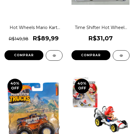
Hot Wheels Mario Kart
Time Shifter Hot Wheels
Mattel Coleção Original
Lote E 2024 Hkk94
1magnus
1magnus T-hunt
R$89,99
R$31,07
R$149,98
COMPRAR
COMPRAR
40
%
40
%
OFF
OFF