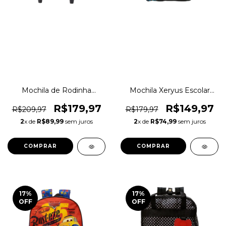
Mochila de Rodinha
Mochila Xeryus Escolar
Xeryus Escolar Superpets
Minnie Mouse Original
Original 1magnus
1magnus
R$179,97
R$149,97
R$209,97
R$179,97
2
x de
R$89,99
sem juros
2
x de
R$74,99
sem juros
COMPRAR
COMPRAR
17
%
17
%
OFF
OFF