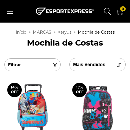
0
Início
>
MARCAS
>
Xeryus
>
Mochila de Costas
Mochila de Costas
Filtrar
14
%
17
%
OFF
OFF