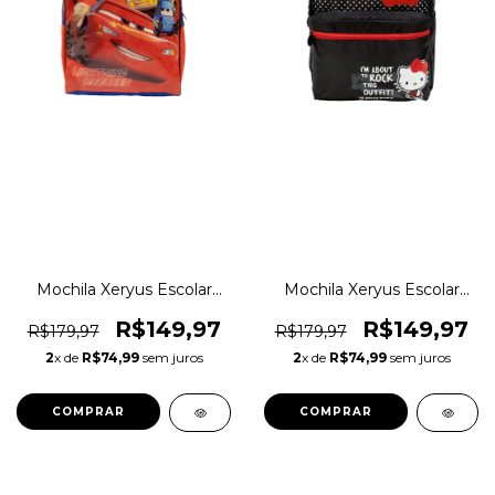
Mochila Xeryus Escolar
Mochila Xeryus Escolar
Carros Relâmpago
Hello Kitty Original
McQueen Original
1magnus
R$149,97
R$149,97
R$179,97
R$179,97
1magnus
2
x de
R$74,99
sem juros
2
x de
R$74,99
sem juros
COMPRAR
COMPRAR