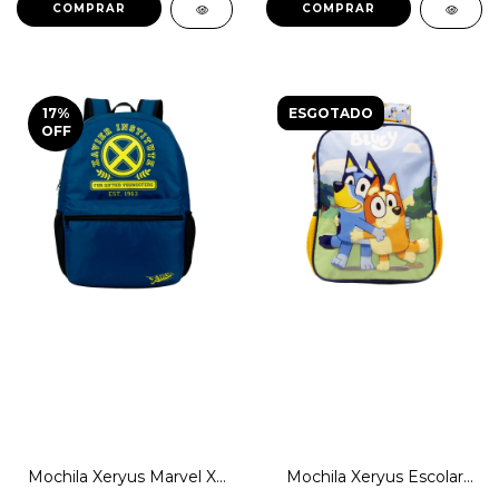
COMPRAR
COMPRAR
17
%
ESGOTADO
OFF
Mochila Xeryus Marvel X-
Mochila Xeryus Escolar
Men Escolar Urbana
Disney Bluey e Bingo