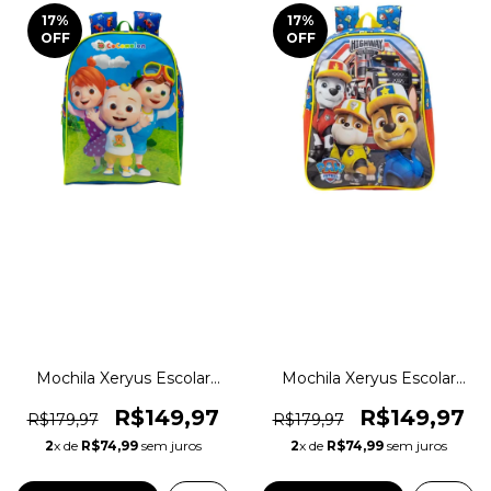
17
%
17
%
OFF
OFF
Mochila Xeryus Escolar
Mochila Xeryus Escolar
Cocomelon Original
Patrulha Canina Original
1magnus
1magnus
R$149,97
R$149,97
R$179,97
R$179,97
2
x de
R$74,99
sem juros
2
x de
R$74,99
sem juros