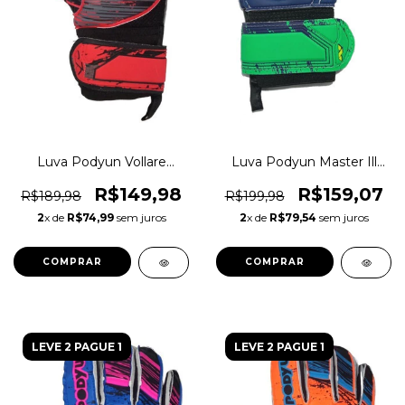
Luva Podyun Vollare
Luva Podyun Master Ill
Goleiro Pro Ee0172
Pró Goleiro Original
Original 1magnus
1magnus
R$149,98
R$159,07
R$189,98
R$199,98
2
x de
R$74,99
sem juros
2
x de
R$79,54
sem juros
COMPRAR
COMPRAR
LEVE 2 PAGUE 1
LEVE 2 PAGUE 1