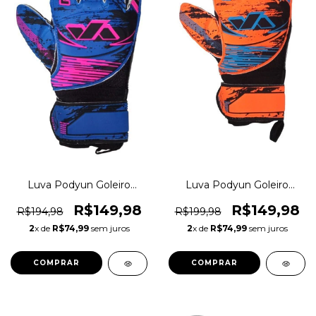
Luva Podyun Goleiro
Luva Podyun Goleiro
Vollare Pro Ee0171 Original
Vollare Profissional
1magnus
Original 1magnus
R$149,98
R$149,98
R$194,98
R$199,98
2
x de
R$74,99
sem juros
2
x de
R$74,99
sem juros
COMPRAR
COMPRAR