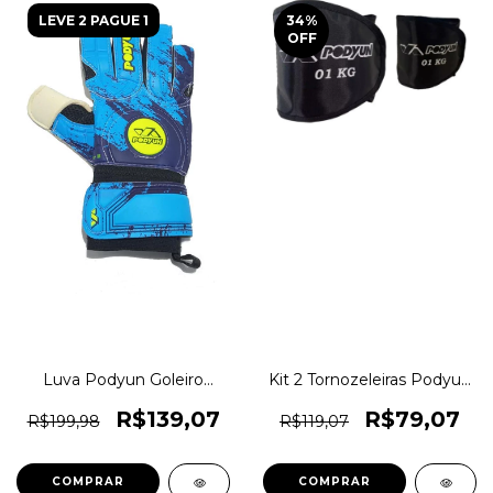
LEVE 2 PAGUE 1
34
%
OFF
Luva Podyun Goleiro
Kit 2 Tornozeleiras Podyun
Master Ill Pró Original
De Peso 1kg Par Fitness
1magnus
1magnus
R$139,07
R$79,07
R$199,98
R$119,07
COMPRAR
COMPRAR