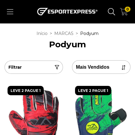
0
Início
>
MARCAS
>
Podyum
Podyum
Filtrar
LEVE 2 PAGUE 1
LEVE 2 PAGUE 1