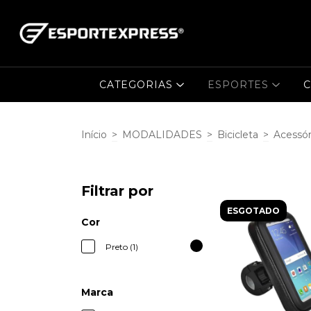
CATEGORIAS
ESPORTES
C
Início
>
MODALIDADES
>
Bicicleta
>
Acessór
Filtrar por
ESGOTADO
Cor
Preto (1)
Marca