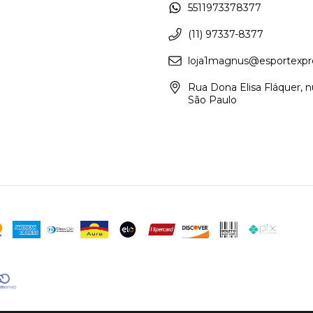
5511973378377
(11) 97337-8377
loja1magnus@esportexpr
Rua Dona Elisa Fláquer, n
São Paulo