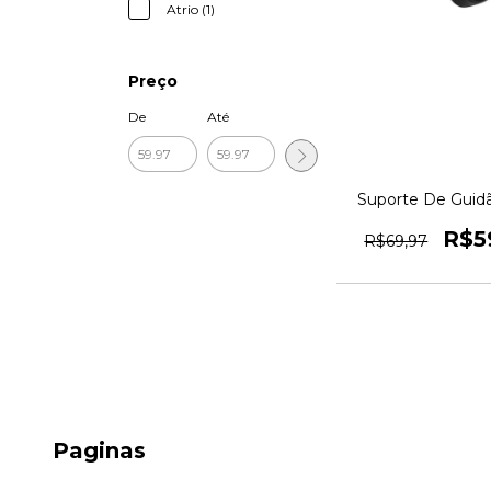
Atrio (1)
Preço
De
Até
Suporte De Guid
Celular Atrio Or
1magnus
R$5
R$69,97
Paginas