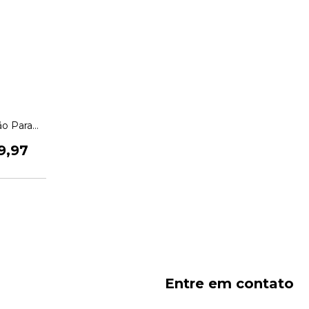
ão Para
iginal
9,97
Entre em contato