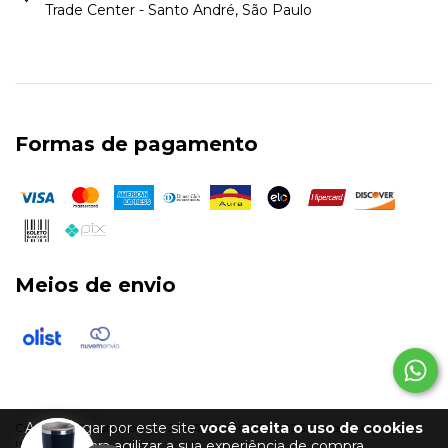
Trade Center - Santo André, São Paulo
Formas de pagamento
Meios de envio
Ao navegar por este site
você aceita o uso de cookies
Copyright Esportexpress - 29967195000125 - 2026. Todos os direitos
reservados.
para agilizar a sua experiência de compra.