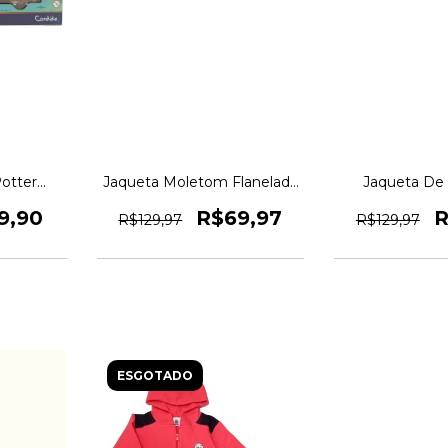
Potter
Jaqueta Moletom Flanelada
Jaqueta De
s Trem a
Minnie E Mickey Original
Mickey Mouse 1
andide - 1
1magnus
1mag
9,90
R$69,97
R
R$129,97
R$129,97
agões +
gnus
0
ESGOTADO