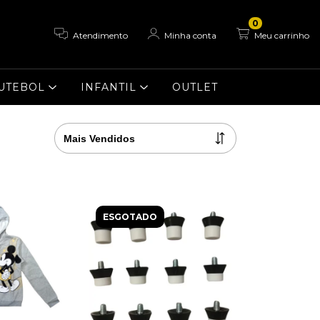
0
Atendimento
Minha conta
Meu carrinho
UTEBOL
INFANTIL
OUTLET
ESGOTADO