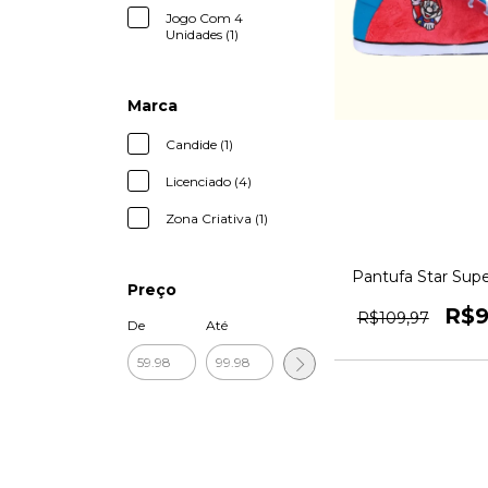
Jogo Com 4
Unidades (1)
Marca
Candide (1)
Licenciado (4)
Zona Criativa (1)
Pantufa Star Supe
Preço
Zona Criativa Or
1magnus
R$9
R$109,97
De
Até