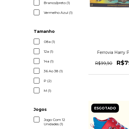
Branco/preto (1)
Vermelho Azul (1)
Tamanho
08a (1)
12a (1)
Ferrovia Harry 
Expresso Hogwart
14a (1)
Pilha (Inclusas) - C
R$7
R$99,90
Locomotiva + 2 V
trilhos - 1ma
36 Ao 38 (1)
SKU3700
P (2)
M (1)
ESGOTADO
Jogos
Jogo Com 12
Unidades (1)