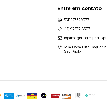
Entre em contato
5511973378377
(11) 97337-8377
loja1magnus@esportexpr
Rua Dona Elisa Fláquer, n
São Paulo