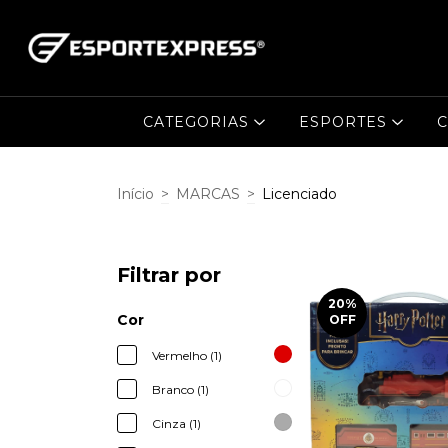
CATEGORIAS
ESPORTES
C
Início
>
MARCAS
>
Licenciado
Filtrar por
20
%
Cor
OFF
Vermelho (1)
Branco (1)
Cinza (1)