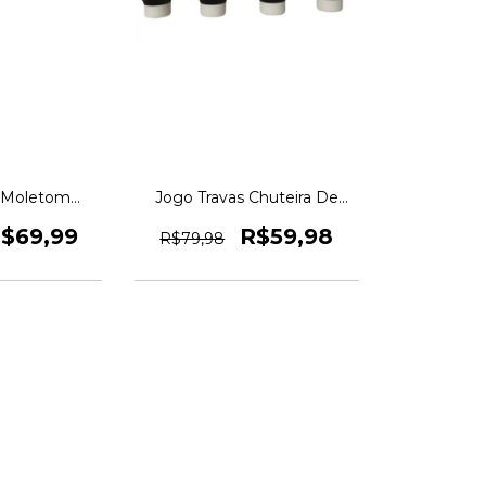
 Moletom
Jogo Travas Chuteira De
928 Original
Nylon Universal Original
nus
1magnus
$69,99
R$59,98
R$79,98