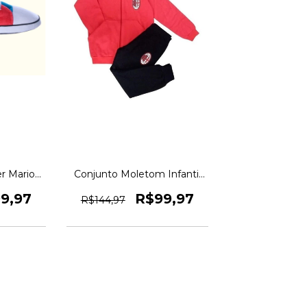
r Mario
Conjunto Moletom Infantil
iginal
Milan Casual Original
1magnus
9,97
R$99,97
R$144,97