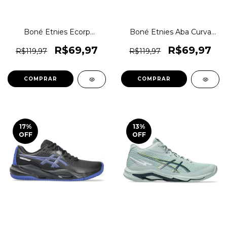
Boné Etnies Ecorp
Boné Etnies Aba Curva
Snapback Skate BTX
Contrast Snapback
Original 1magnus
Ee0020 1magnus
R$69,97
R$69,97
R$119,97
R$119,97
COMPRAR
COMPRAR
17
%
13
%
OFF
OFF