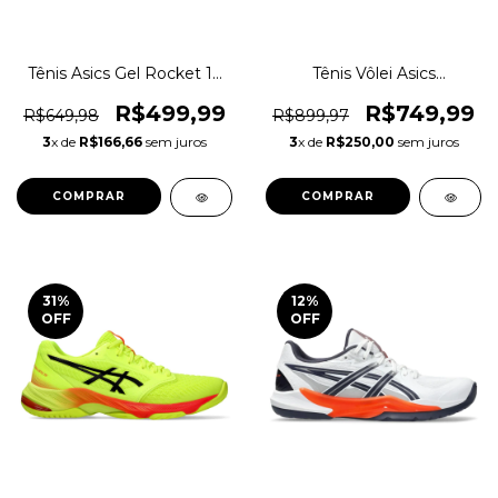
Tênis Asics Gel Rocket 12
Tênis Vôlei Asics
Indoor Original 1magnus
Netburner Ballistic Ff
Original 1magnus
R$499,99
R$749,99
R$649,98
R$899,97
3
x de
R$166,66
sem juros
3
x de
R$250,00
sem juros
COMPRAR
COMPRAR
31
%
12
%
OFF
OFF