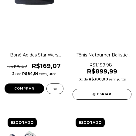
Boné Adidas Star Wars
Tênis Netburner Ballistic
Infantil Originals Trefoil
FF MT 3 Vôlei Indoor
Original 1magnus
Original 1magnus
R$169,07
R$1.199,98
R$199,07
R$899,99
2
x de
R$84,54
sem juros
3
x de
R$300,00
sem juros
COMPRAR
ESPIAR
ESGOTADO
ESGOTADO