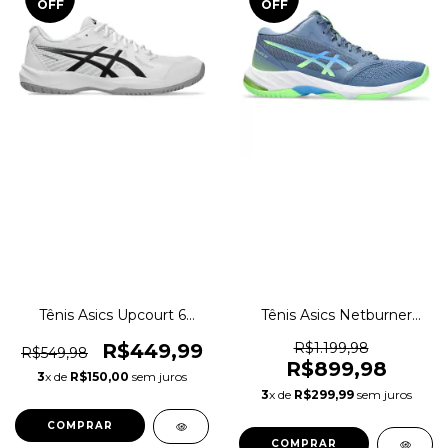
OFF
OFF
Tênis Asics Upcourt 6
Tênis Asics Netburner
Indoor Vôlei Original
Ballistic FF MT 3 Vôlei
1magnus
Indoor Original 1magnus
R$449,99
R$1.199,98
R$549,98
R$899,98
3
x de
R$150,00
sem juros
3
x de
R$299,99
sem juros
COMPRAR
COMPRAR