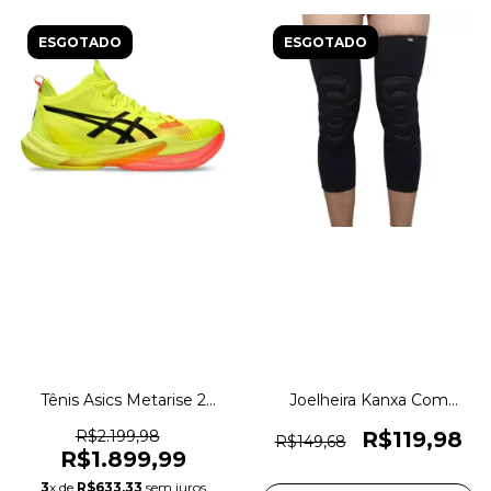
ESGOTADO
ESGOTADO
Tênis Asics Metarise 2
Joelheira Kanxa Com
Paris Vôlei Indoor Original
Proteção Pernito Kanxa
1magnus
Original 1magnus
R$2.199,98
R$119,98
R$149,68
R$1.899,99
3
x de
R$633,33
sem juros