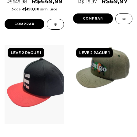
Original 1magnus
Original 1magnus
R$449,99
R$69,97
R$649,98
R$119,97
3
x de
R$150,00
sem juros
COMPRAR
COMPRAR
LEVE 2 PAGUE 1
LEVE 2 PAGUE 1