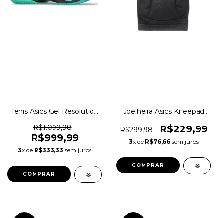
Tênis Asics Gel Resolution
Joelheira Asics Kneepad
X Clay Saibro Original
Training Performance
1magnus
Original 1magnus
R$1.099,98
R$229,99
R$299,98
R$999,99
3
x de
R$76,66
sem juros
3
x de
R$333,33
sem juros
COMPRAR
COMPRAR