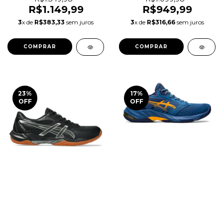
R$1.149,99
R$949,99
3
x de
R$383,33
sem juros
3
x de
R$316,66
sem juros
COMPRAR
COMPRAR
23
%
17
%
OFF
OFF