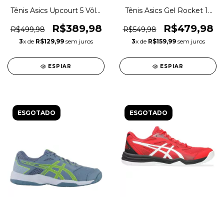
Tênis Asics Upcourt 5 Vôlei
Tênis Asics Gel Rocket 11
Indoor Original 1magnus
Vôlei Squash Original
1magnus
R$389,98
R$479,98
R$499,98
R$549,98
3
x de
R$129,99
sem juros
3
x de
R$159,99
sem juros
ESPIAR
ESPIAR
ESGOTADO
ESGOTADO