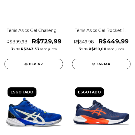
Tênis Asics Gel Challenger
Tênis Asics Gel Rocket 10
14 Clay Saibro Original
Indoor Vôlei Squash
1magnus
Original 1magnus
R$729,99
R$449,99
R$899,98
R$549,98
3
x de
R$243,33
sem juros
3
x de
R$150,00
sem juros
ESPIAR
ESPIAR
ESGOTADO
ESGOTADO