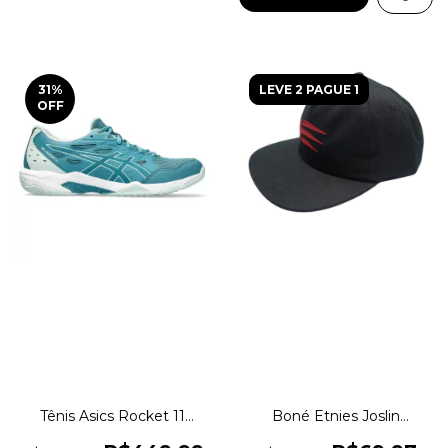
31
%
LEVE 2 PAGUE 1
OFF
Tênis Asics Rocket 11
Boné Etnies Joslin
Indoor Vôlei Allcourt
Snapback Skate BMX