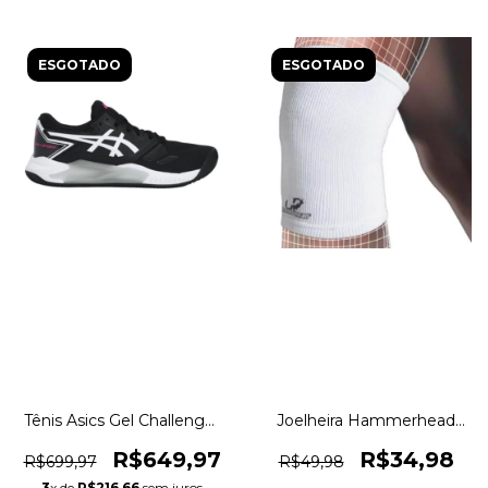
ESGOTADO
ESGOTADO
Tênis Asics Gel Challenger
Joelheira Hammerhead
Clay Saibro Original
Linha Elástica Training
1magnus
Gear Original 1magnus
R$649,97
R$34,98
R$699,97
R$49,98
3
x de
R$216,66
sem juros