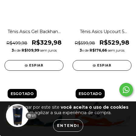
Tênis Asics Gel Backhand
Tênis Asics Upcourt 5
Vôlei Tennis Original
Tennis Squash Original
1magnus
1magnus
R$329,98
R$529,98
R$499,98
R$599,98
3
x de
R$109,99
sem juros
3
x de
R$176,66
sem juros
ESPIAR
ESPIAR
ESGOTADO
ESGOTADO
Ao navegar por este site
você aceita o uso de cookies
para agilizar a sua experiência de compra.
1/1
ENTENDI