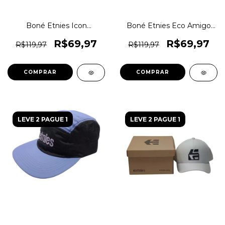
Boné Etnies Icon
Boné Etnies Eco Amigo
Snapback Aba Reta
Snapback Ee0026 Original
Original 1magnus
1magnus
R$69,97
R$69,97
R$119,97
R$119,97
COMPRAR
COMPRAR
LEVE 2 PAGUE 1
LEVE 2 PAGUE 1