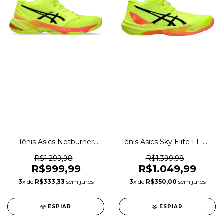
Tênis Asics Netburner
Tênis Asics Sky Elite FF MT
Ballistic FF MT 3 Paris
3 Paris Vôlei Indoor
Vôlei Indoor Original
Original 1magnus
R$1.299,98
R$1.399,98
1magnus
R$999,99
R$1.049,99
3
x de
R$333,33
sem juros
3
x de
R$350,00
sem juros
ESPIAR
ESPIAR