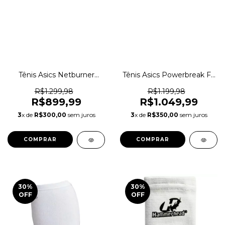
Tênis Asics Netburner
Tênis Asics Powerbreak FF
Ballistic FF 3 Paris Vôlei
Indoor Vôlei Original
Indoor Original 1magnus
1magnus
R$1.299,98
R$1.199,98
R$899,99
R$1.049,99
3
x de
R$300,00
sem juros
3
x de
R$350,00
sem juros
COMPRAR
COMPRAR
30
%
30
%
OFF
OFF