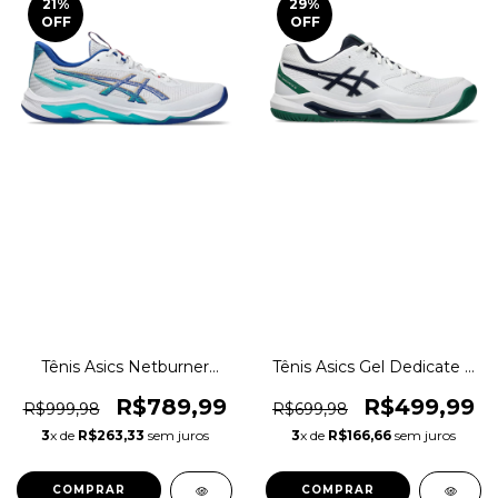
21
%
29
%
OFF
OFF
Tênis Asics Netburner
Tênis Asics Gel Dedicate 8
Ballistic FF 4 Indoor
Indoor Vôlei Original
Original 1magnus
1magnus
R$789,99
R$499,99
R$999,98
R$699,98
3
x de
R$263,33
sem juros
3
x de
R$166,66
sem juros
COMPRAR
COMPRAR