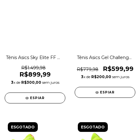
Tênis Asics Sky Elite FF MT
Tênis Asics Gel Challenger
2 Vôlei Indoor Original
14 All Court Indoor Original
1magnus
1magnus
R$1.499,98
R$599,99
R$779,98
R$899,99
3
x de
R$200,00
sem juros
3
x de
R$300,00
sem juros
ESPIAR
ESPIAR
ESGOTADO
ESGOTADO