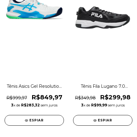
Tênis Asics Gel Resolution
Tênis Fila Lugano 7.0
Allcourt Indoor Original
Squash Tennis Original
1magnus
1magnus
R$849,97
R$299,98
R$999,97
R$349,98
3
x de
R$283,32
sem juros
3
x de
R$99,99
sem juros
ESPIAR
ESPIAR