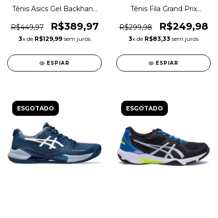
Tênis Asics Gel Backhand
Tênis Fila Grand Prix
Allcourt Vôlei Original
Allcourt Indoor Vôlei
1magnus
Original 1magnus
R$389,97
R$249,98
R$449,97
R$299,98
3
x de
R$129,99
sem juros
3
x de
R$83,33
sem juros
ESPIAR
ESPIAR
ESGOTADO
ESGOTADO