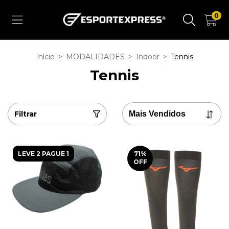
0
Início
>
MODALIDADES
>
Indoor
>
Tennis
Tennis
Filtrar
LEVE 2 PAGUE 1
71
%
OFF