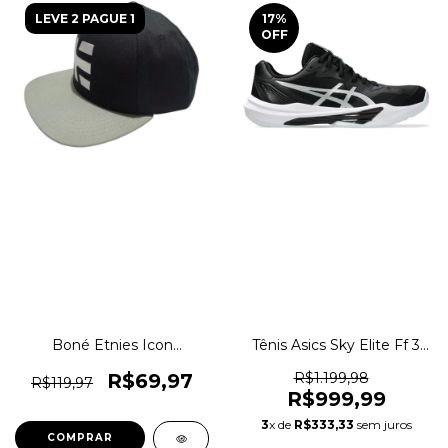
LEVE 2 PAGUE 1
17
%
OFF
Boné Etnies Icon
Tênis Asics Sky Elite Ff 3
Snapback Aba Reta
Vôlei Indoor Original
Original 1magnus
1magnus
R$69,97
R$1.199,98
R$119,97
R$999,99
3
x de
R$333,33
sem juros
COMPRAR