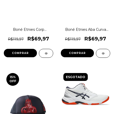
Boné Etnies Corp
Boné Etnies Aba Curva
Strapback Skate Original
Contrast Snapback
1magnus
Ee0021 1magnus
R$69,97
R$69,97
R$119,97
R$119,97
COMPRAR
COMPRAR
15
%
ESGOTADO
OFF