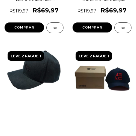
Snapback Aba Reta
Snapback Skate Original
Ee0035 Original 1magnus
1magnus
R$69,97
R$69,97
R$119,97
R$119,97
COMPRAR
COMPRAR
LEVE 2 PAGUE 1
LEVE 2 PAGUE 1