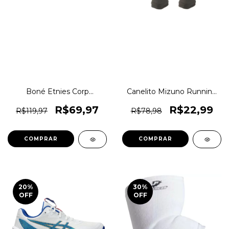
Boné Etnies Corp
Canelito Mizuno Running
Strapback Ee0038 Skate
Corrida Compressão
Original 1magnus
Original 1magnus
R$69,97
R$22,99
R$119,97
R$78,98
COMPRAR
COMPRAR
20
%
30
%
OFF
OFF