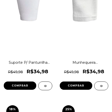
Suporte P/ Panturrilha
Munhequeira
Hammerhead Training
Hammerhead Training
Gear Linha Elástica
Gear Linha Elástica
R$34,98
R$34,98
R$49,98
R$49,98
Original 1magnus
Original 1magnus
COMPRAR
COMPRAR
18
%
25
%