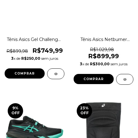
Tênis Asics Gel Challenger
Tênis Asics Netburner
15 Clay Saibro Original
Ballistic FF MT Vôlei
1magnus
Original 1magnus
R$749,99
R$1.029,98
R$899,98
R$899,99
3
x de
R$250,00
sem juros
3
x de
R$300,00
sem juros
COMPRAR
COMPRAR
9
%
23
%
OFF
OFF