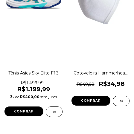
Tênis Asics Sky Elite Ff 3
Cotoveleira Hammerhead
Indoor Vôlei Original
Training Gear Linha
1magnus
Elástica Original 1magnus
R$1.499,99
R$34,98
R$49,98
R$1.199,99
3
x de
R$400,00
sem juros
COMPRAR
COMPRAR