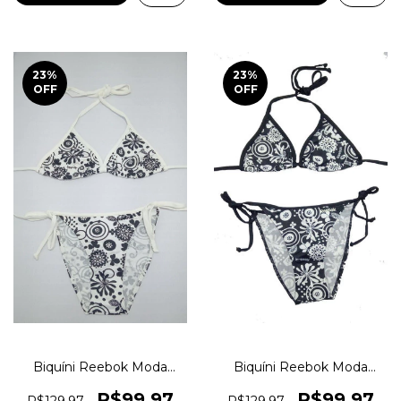
23
%
23
%
OFF
OFF
Biquíni Reebok Moda
Biquíni Reebok Moda
Praia Estampa Floral
Praia Estampa Floral
Amarração Original
Amarração Original
R$99,97
R$99,97