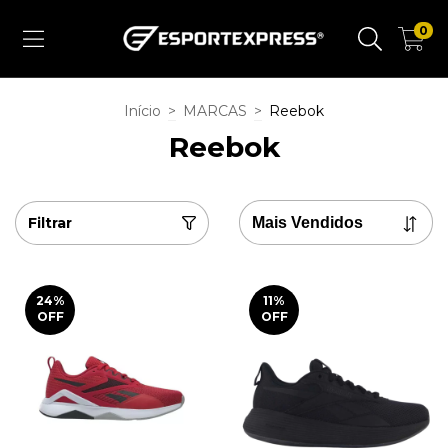
0
Início
>
MARCAS
>
Reebok
Reebok
Filtrar
24
%
11
%
OFF
OFF