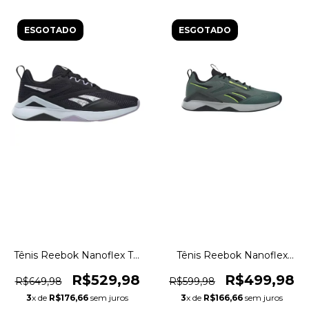
ESGOTADO
ESGOTADO
Tênis Reebok Nanoflex TR
Tênis Reebok Nanoflex
2.0 Crossfit Academia
Adventure TR Training
Original 1magnus
Crossfit Original 1magnus
R$529,98
R$499,98
R$649,98
R$599,98
3
x de
R$176,66
sem juros
3
x de
R$166,66
sem juros