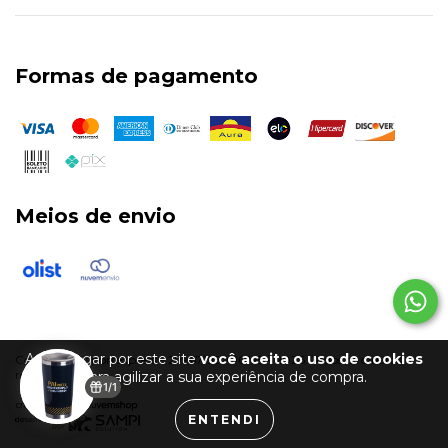
Formas de pagamento
Meios de envio
Ao navegar por este site
você aceita o uso de cookies
Copyright Esportexpress - 29967195000125 - 2026. Todos os direitos
reservados.
para agilizar a sua experiência de compra.
1/1
ENTENDI