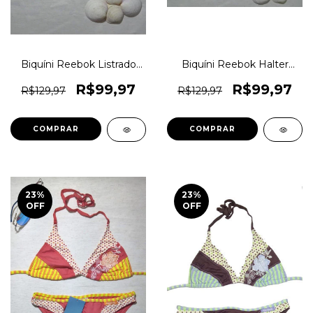
Biquíni Reebok Listrado
Biquíni Reebok Halter
Tricolor Tradit Original
Verão Florido Original
1magnus
1magnus
R$99,97
R$99,97
R$129,97
R$129,97
COMPRAR
COMPRAR
23
%
23
%
OFF
OFF