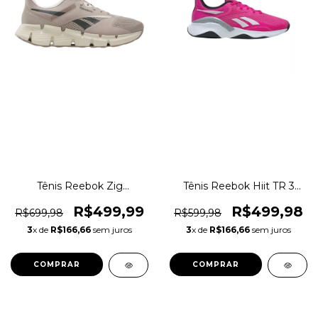
Tênis Reebok Zig
Tênis Reebok Hiit TR 3
Dynamica 5 Running
Academia Crossfit Original
Corrida Original 1magnus
1magnus
R$499,99
R$499,98
R$699,98
R$599,98
3
x de
R$166,66
sem juros
3
x de
R$166,66
sem juros
COMPRAR
COMPRAR