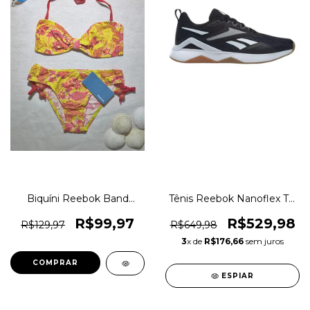
Biquíni Reebok Band
Tênis Reebok Nanoflex TR
Florido Moda Praia Original
2.0 Academia Training
1magnus
Original 1magnus
R$99,97
R$529,98
R$129,97
R$649,98
3
x de
R$176,66
sem juros
COMPRAR
ESPIAR