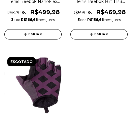
Tênis Reebok NanoFlex
Tênis Reebok Hiit TR 3
Adventure TR Training
Training Crossfit Original
Crossfit Original 1magnus
1magnus
R$499,98
R$469,98
R$529,98
R$599,98
3
x de
R$166,66
sem juros
3
x de
R$156,66
sem juros
ESPIAR
ESPIAR
ESGOTADO