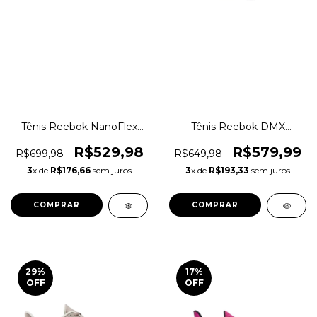
Tênis Reebok NanoFlex
Tênis Reebok DMX
TR 2.0 Training Crossfit
Comfort+ Caminhada
Original 1magnus
Walking Original 1magnus
R$529,98
R$579,99
R$699,98
R$649,98
3
x de
R$176,66
sem juros
3
x de
R$193,33
sem juros
COMPRAR
COMPRAR
29
%
17
%
OFF
OFF