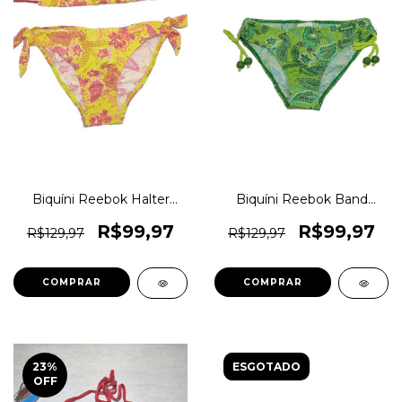
Biquíni Reebok Halter
Biquíni Reebok Band
Moda Praia Florido Original
Florido Moda Praia Original
1magnus
1magnus
R$99,97
R$99,97
R$129,97
R$129,97
COMPRAR
COMPRAR
23
%
ESGOTADO
OFF