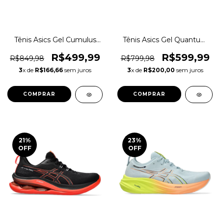
Tênis Asics Gel Cumulus
Tênis Asics Gel Quantum
26 Corrida Caminhada
360 CTW Corrida Original
Original 1magnus
1magnus
R$499,99
R$599,99
R$849,98
R$799,98
3
x de
R$166,66
sem juros
3
x de
R$200,00
sem juros
COMPRAR
COMPRAR
21
%
23
%
OFF
OFF