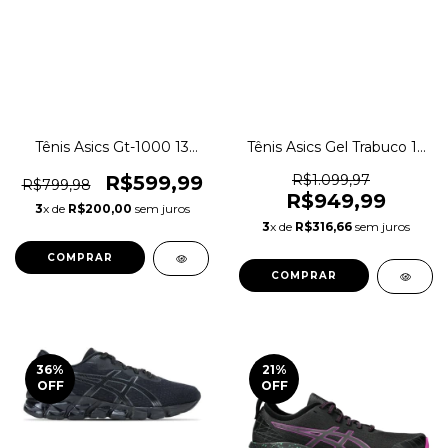
Tênis Asics Gt-1000 13
Tênis Asics Gel Trabuco 12
Corrida Academia
Trail Running Original
Pronado Original 1magnus
1mganus
R$599,99
R$1.099,97
R$799,98
R$949,99
3
x de
R$200,00
sem juros
3
x de
R$316,66
sem juros
COMPRAR
COMPRAR
36
%
21
%
OFF
OFF