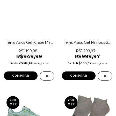
Tênis Asics Gel Kinsei Max
Tênis Asics Gel Nimbus 26
Corrida Academia
Paris Corrida Original
Caminhada Original
1magnus
R$1.199,98
R$1.299,97
1magnus
R$949,99
R$999,97
3
x de
R$316,66
sem juros
3
x de
R$333,32
sem juros
COMPRAR
COMPRAR
29
%
25
%
OFF
OFF