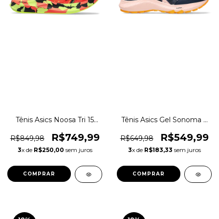
Tênis Asics Noosa Tri 15
Tênis Asics Gel Sonoma 7
Triatlo Training Corrida
Corrida Trilha Original
Original 1magnus
1magnus
R$749,99
R$549,99
R$849,98
R$649,98
3
x de
R$250,00
sem juros
3
x de
R$183,33
sem juros
COMPRAR
COMPRAR