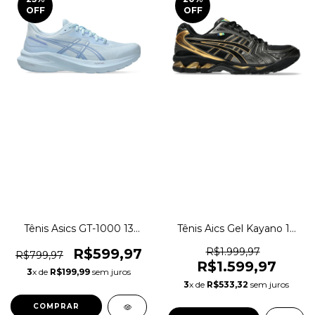
OFF
OFF
Tênis Asics GT-1000 13
Tênis Aics Gel Kayano 14
Pronado Running Treino
Edição Limitada Senna
Original 1magnus
Original 1magnus
R$599,97
R$1.999,97
R$799,97
R$1.599,97
3
x de
R$199,99
sem juros
3
x de
R$533,32
sem juros
COMPRAR