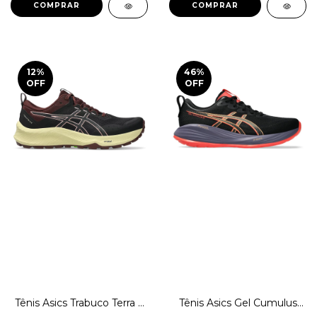
COMPRAR
COMPRAR
12
%
46
%
OFF
OFF
Tênis Asics Trabuco Terra 3
Tênis Asics Gel Cumulus
Trilha Original 1magnus
27 Corrida Caminhada