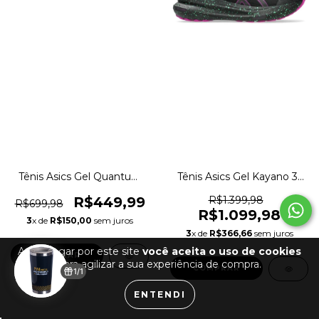
Tênis Asics Gel Quantum
Tênis Asics Gel Kayano 31
180 Fly Running
Lite-Show Corrida
Caminhada Original
Pronado Original 1magnus
R$449,99
R$1.399,98
R$699,98
1magnus
R$1.099,98
3
x de
R$150,00
sem juros
3
x de
R$366,66
sem juros
Ao navegar por este site
você aceita o uso de cookies
COMPRAR
para agilizar a sua experiência de compra.
COMPRAR
1/1
ENTENDI