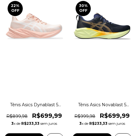
22
%
30
%
OFF
OFF
Tênis Asics Dynablast 5
Tênis Asics Novablast 5
Running Training Original
Corrida Caminhada
1magnus
Original 1magnus
R$699,99
R$699,99
R$899,98
R$999,98
3
x de
R$233,33
sem juros
3
x de
R$233,33
sem juros