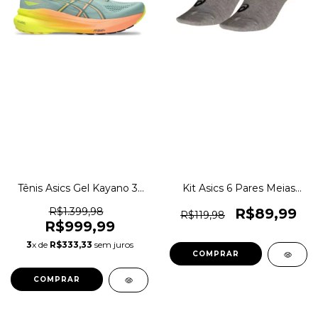
Tênis Asics Gel Kayano 31
Kit Asics 6 Pares Meias
Paris Pronado Running
Performance Ee0158 No
Original 1magnus
Show 1magnus
R$1.399,98
R$89,99
R$119,98
R$999,99
3
x de
R$333,33
sem juros
COMPRAR
COMPRAR