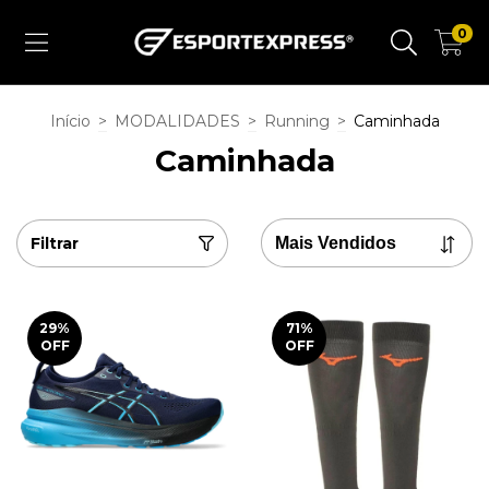
0
Início
>
MODALIDADES
>
Running
>
Caminhada
Caminhada
Filtrar
29
%
71
%
OFF
OFF