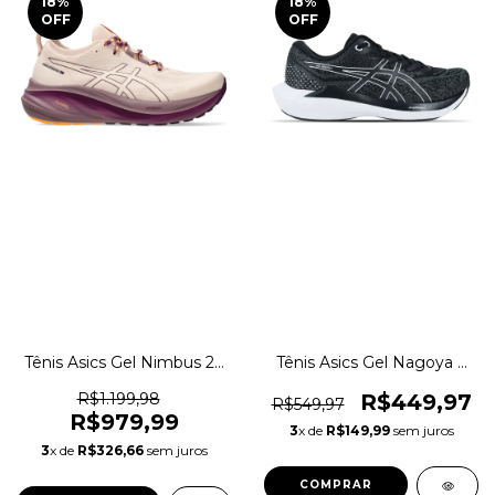
18
%
18
%
OFF
OFF
Tênis Asics Gel Nimbus 26
Tênis Asics Gel Nagoya 7
TR Corrida Trilha Original
Running Original 1magnus
1magnus
R$1.199,98
R$449,97
R$549,97
R$979,99
3
x de
R$149,99
sem juros
3
x de
R$326,66
sem juros
COMPRAR