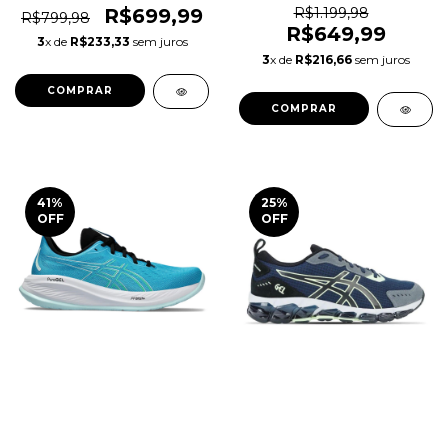
Original 1magnus
R$699,99
R$1.199,98
R$799,98
R$649,99
3
x de
R$233,33
sem juros
3
x de
R$216,66
sem juros
COMPRAR
COMPRAR
41
%
25
%
OFF
OFF