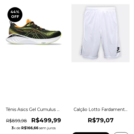
44
%
OFF
Tênis Asics Gel Cumulus 25
Calção Lotto Fardamento
Corrida Training Original
Dubary Branco Original
1magnus
1magnus
R$499,99
R$79,07
R$899,98
3
x de
R$166,66
sem juros