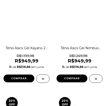
Tênis Asics Gel Kayano 20
Tênis Asics Gel Nimbus
Lifestyle Casual Original
10.1 Lifestyle Casual
1magnus
Original 1magnus
R$1.199,98
R$1.249,98
R$949,99
R$949,99
3
x de
R$316,66
sem juros
3
x de
R$316,66
sem juros
COMPRAR
COMPRAR
20
%
20
%
OFF
OFF