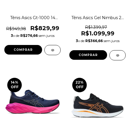
Tênis Asics Gt-1000 14
Tênis Asics Gel Nimbus 27
Corrida Academia
Corrida Academia Original
Pronado Original 1magnus
1magnus
R$829,99
R$1.399,97
R$949,98
R$1.099,99
3
x de
R$276,66
sem juros
3
x de
R$366,66
sem juros
COMPRAR
COMPRAR
14
%
22
%
OFF
OFF