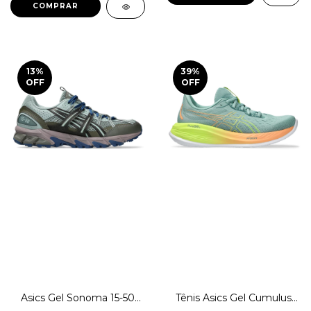
COMPRAR
13
%
39
%
OFF
OFF
Asics Gel Sonoma 15-50
Tênis Asics Gel Cumulus
Sport Style Original
26 Paris Corrida