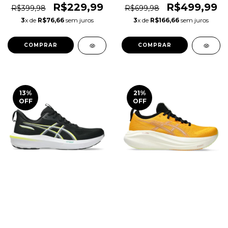
Original 1magnus
Corrida Original 1magnus
R$229,99
R$499,99
R$399,98
R$699,98
3
x de
R$76,66
sem juros
3
x de
R$166,66
sem juros
COMPRAR
COMPRAR
13
%
21
%
OFF
OFF