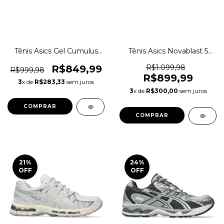
Tênis Asics Gel Cumulus
Tênis Asics Novablast 5
28 Corrida Running
Corrida São Silvestre
Original 1magnus
Original 1magnus
R$849,99
R$1.099,98
R$999,98
R$899,99
3
x de
R$283,33
sem juros
3
x de
R$300,00
sem juros
COMPRAR
COMPRAR
21
%
24
%
OFF
OFF