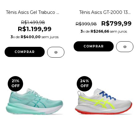
Tênis Asics Gel Trabuco MT
Tênis Asics GT-2000 13
GTX Trilha Original
Corrida Training Original
1magnus
1magnus
R$1.499,98
R$799,99
R$999,98
R$1.199,99
3
x de
R$266,66
sem juros
3
x de
R$400,00
sem juros
COMPRAR
COMPRAR
21
%
24
%
OFF
OFF