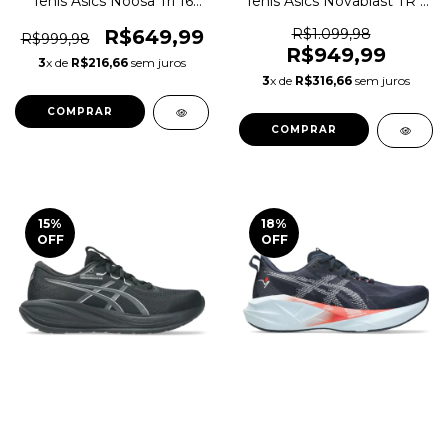
Tênis Asics Noosa Tri 16
Tênis Asics Novablast TR 5
Triatlo Corrida Original
Trilha Original 1magnus
1magnus
R$649,99
R$1.099,98
R$999,98
R$949,99
3
x de
R$216,66
sem juros
3
x de
R$316,66
sem juros
COMPRAR
COMPRAR
15
%
18
%
OFF
OFF