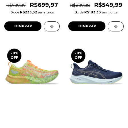
1magnus
Caminhada Original
R$699,97
R$549,99
R$799,97
R$899,98
1magnus
3
x de
R$233,32
sem juros
3
x de
R$183,33
sem juros
COMPRAR
COMPRAR
20
%
20
%
OFF
OFF