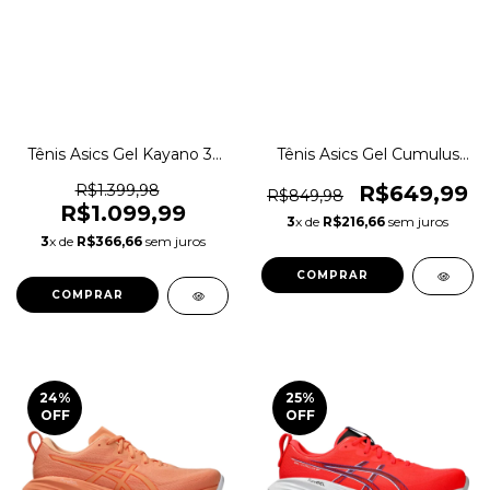
Tênis Asics Gel Kayano 31
Tênis Asics Gel Cumulus
Running Training Original
27 ACT Corrida Original
1magnus
1magnus
R$1.399,98
R$649,99
R$849,98
R$1.099,99
3
x de
R$216,66
sem juros
3
x de
R$366,66
sem juros
COMPRAR
COMPRAR
24
%
25
%
OFF
OFF