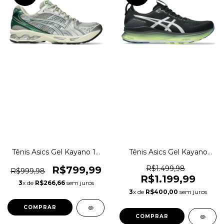
Tênis Asics Gel Kayano 14
Tênis Asics Gel Kayano
Sportstyle Casual Original
Luxe Corrida Original
1magnus
1magnus
R$799,99
R$1.499,98
R$999,98
R$1.199,99
3
x de
R$266,66
sem juros
3
x de
R$400,00
sem juros
COMPRAR
COMPRAR