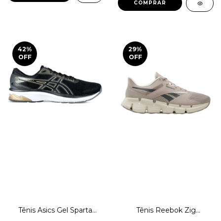
COMPRAR
42
%
29
%
OFF
OFF
Tênis Asics Gel Sparta
Tênis Reebok Zig
Corrida Caminhada
Dynamica 5 Running