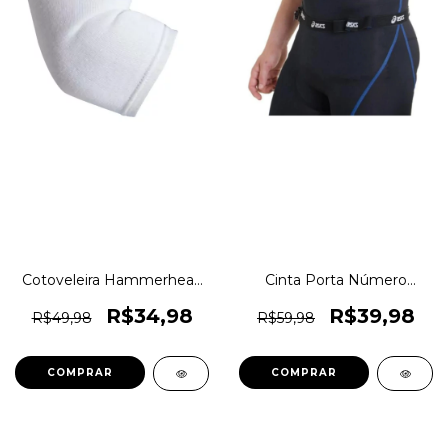
Cotoveleira Hammerhead
Cinta Porta Número
Training Gear Linha
Triatlhon Running Race
Elástica Original 1magnus
Belt Asics Original
R$34,98
R$39,98
R$49,98
R$59,98
1magnus
COMPRAR
COMPRAR