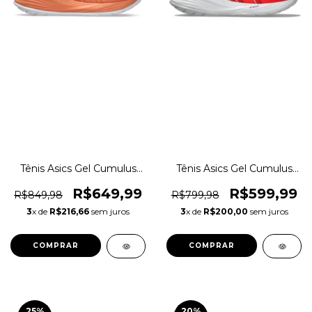
Tênis Asics Gel Cumulus
Tênis Asics Gel Cumulus
Lite Show Corrida Original
27 Running Original
1magnus
1magnus
R$649,99
R$599,99
R$849,98
R$799,98
3
x de
R$216,66
sem juros
3
x de
R$200,00
sem juros
COMPRAR
COMPRAR
25
%
20
%