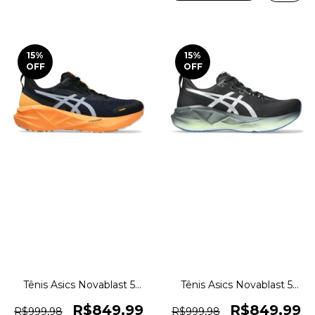
15
%
15
%
OFF
OFF
Tênis Asics Novablast 5
Tênis Asics Novablast 5
Corrida Lite Show Original
Corrida Luxe Original
1magnus
1magnus
R$849,99
R$849,99
R$999,98
R$999,98