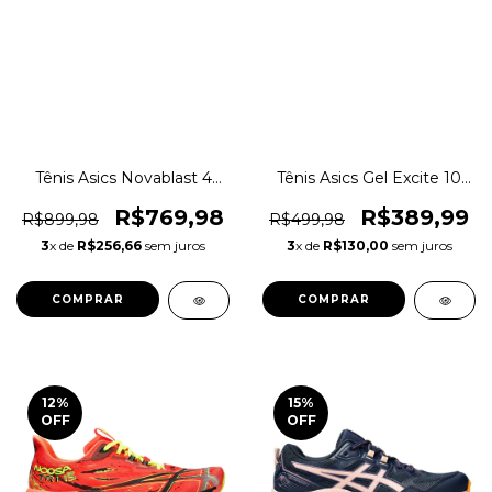
Tênis Asics Novablast 4
Tênis Asics Gel Excite 10
Running Caminhada
Corrida Caminhada
Original 1magnus
Original 1magnus
R$769,98
R$389,99
R$899,98
R$499,98
3
x de
R$256,66
sem juros
3
x de
R$130,00
sem juros
COMPRAR
COMPRAR
12
%
15
%
OFF
OFF