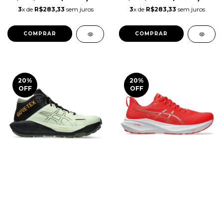
3
x de
R$283,33
sem juros
3
x de
R$283,33
sem juros
COMPRAR
COMPRAR
20
%
20
%
OFF
OFF