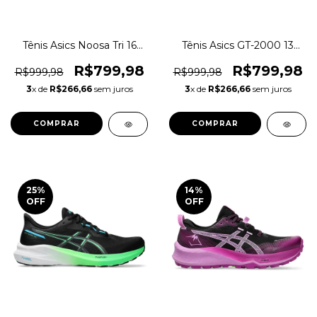
Tênis Asics Noosa Tri 16
Tênis Asics GT-2000 13
Triatlo Training Corrida
Corrida Training Academia
Original 1magnus
Original 1magnus
R$799,98
R$799,98
R$999,98
R$999,98
3
x de
R$266,66
sem juros
3
x de
R$266,66
sem juros
COMPRAR
COMPRAR
25
%
14
%
OFF
OFF