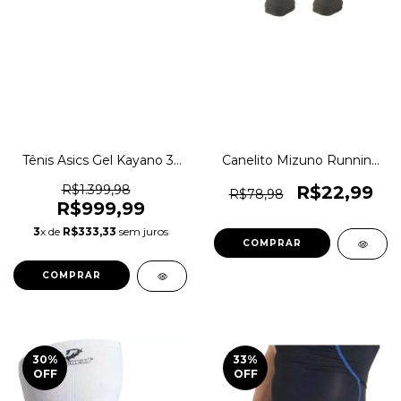
Tênis Asics Gel Kayano 31
Canelito Mizuno Running
Pronado Running Original
Corrida Compressão
1magnus
Original 1magnus
R$1.399,98
R$22,99
R$78,98
R$999,99
3
x de
R$333,33
sem juros
COMPRAR
COMPRAR
30
%
33
%
OFF
OFF